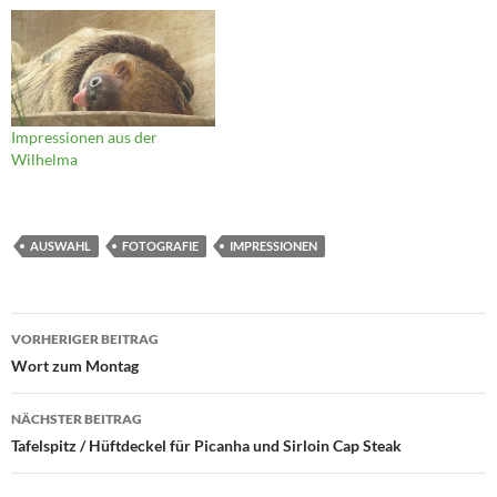
Impressionen aus der
Wilhelma
AUSWAHL
FOTOGRAFIE
IMPRESSIONEN
Beitragsnavigation
VORHERIGER BEITRAG
Wort zum Montag
NÄCHSTER BEITRAG
Tafelspitz / Hüftdeckel für Picanha und Sirloin Cap Steak