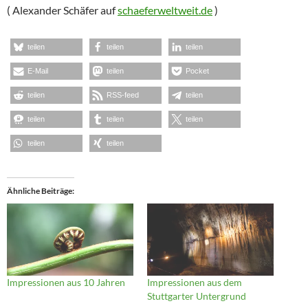
( Alexander Schäfer auf
schaeferweltweit.de
)
teilen
teilen
teilen
E-Mail
teilen
Pocket
teilen
RSS-feed
teilen
teilen
teilen
teilen
teilen
teilen
Ähnliche Beiträge
Impressionen aus 10 Jahren
Impressionen aus dem
Stuttgarter Untergrund