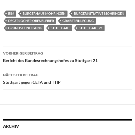
BIM
BÜRGERHAUS MÖHRINGEN
BÜRGERINITIATIVE MÖHRINGEN
DEGERLOCHER OBENBLEIBER
GRABSTEINLEGUNG
GRUNDSTEINLEGUNG
STUTTGART
STUTTGART 21
Beitragsnavigation
VORHERIGER BEITRAG
Bericht des Bundesrechnungshofes zu Stuttgart 21
NÄCHSTER BEITRAG
Stuttgart gegen CETA und TTIP
ARCHIV