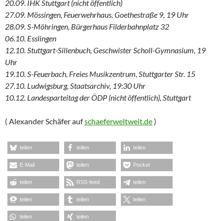
20.09. IHK Stuttgart (nicht öffentlich)
27.09. Mössingen, Feuerwehrhaus, Goethestraße 9, 19 Uhr
28.09. S-Möhringen, Bürgerhaus Filderbahnplatz 32
06.10. Esslingen
12.10. Stuttgart-Sillenbuch, Geschwister Scholl-Gymnasium, 19
Uhr
19.10. S-Feuerbach, Freies Musikzentrum, Stuttgarter Str. 15
27.10. Ludwigsburg, Staatsarchiv, 19:30 Uhr
10.12. Landesparteitag der ÖDP (nicht öffentlich), Stuttgart
( Alexander Schäfer auf
schaeferweltweit.de
)
teilen
teilen
teilen
E-Mail
teilen
Pocket
teilen
RSS-feed
teilen
teilen
teilen
teilen
teilen
teilen