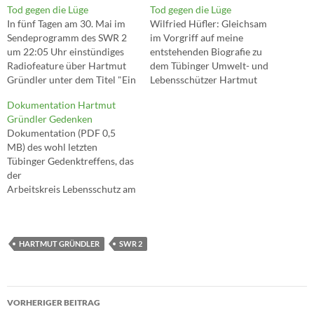
Tod gegen die Lüge
Tod gegen die Lüge
In fünf Tagen am 30. Mai im
Wilfried Hüfler: Gleichsam
Sendeprogramm des SWR 2
im Vorgriff auf meine
um 22:05 Uhr einstündiges
entstehenden Biografie zu
Radiofeature über Hartmut
dem Tübinger Umwelt- und
Gründler unter dem Titel "Ein
Lebensschützer Hartmut
Leben für die Wahrheit – ein
Gründler (1930 bis 1977-11-
Dokumentation Hartmut
Tod gegen die Lüge". Edit
16/21) wird der SWR 2 -
Gründler Gedenken
30.05.12 Radiomitschnitt
teilweise auf meiner
Dokumentation (PDF 0,5
(meist nach 2 Wochen
umfangreichen Dokumentati
MB) des wohl letzten
spätestens beim SWR
on beruhend - am 30. Mai
Tübinger Gedenktreffens, das
gelöscht.) PDF vom Interview
(um 22:05 Uhr) ein
der
einstündiges Radiofeature
Arbeitskreis Lebensschutz am
senden unter dem Titel "Ein
17.11.2012 das anlässlich des
Leben für die Wahrheit –
35. Jahrestages der politisch
ein Tod gegen die…
motivierten
Selbstverbrennung seines
HARTMUT GRÜNDLER
SWR 2
Gründers Hartmut
Gründler während des
Hamburger SPD-Energie-
Beitragsnavigation
Parteitages veranstaltete. Der
VORHERIGER BEITRAG