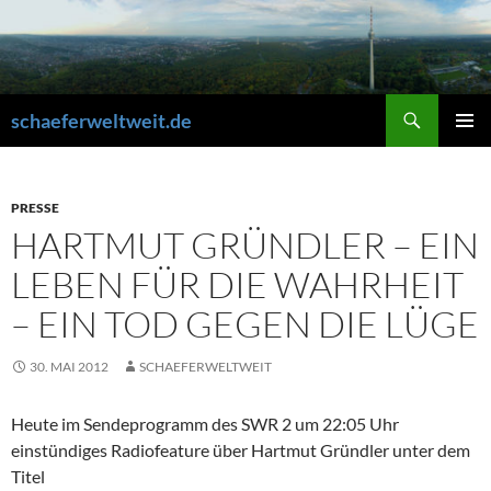
Zum
Inhalt
springen
Suchen
schaeferweltweit.de
PRIMÄR
MENÜ
PRESSE
HARTMUT GRÜNDLER – EIN
LEBEN FÜR DIE WAHRHEIT
– EIN TOD GEGEN DIE LÜGE
30. MAI 2012
SCHAEFERWELTWEIT
Heute im Sendeprogramm des SWR 2 um 22:05 Uhr
einstündiges Radiofeature über Hartmut Gründler unter dem
Titel