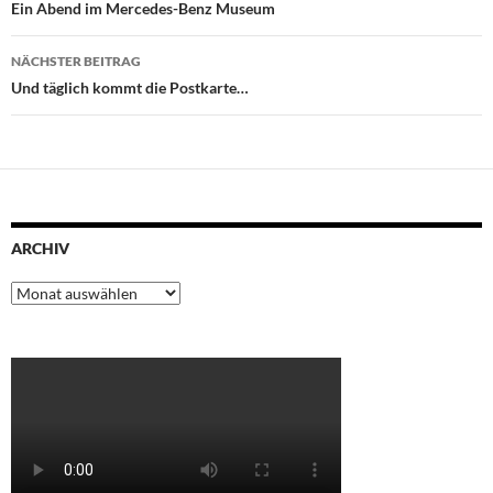
Protest des Gandhi-Schülers
Ein Abend im Mercedes-Benz Museum
gegen die Verlogenheit im
Bereich der Politik und
NÄCHSTER BEITRAG
speziell bezüglich der
Und täglich kommt die Postkarte…
Endlagerung radioaktiver
Abfälle (Asse II) hat bleibende
Aktualität,…
ARCHIV
Archiv