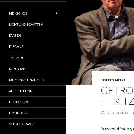
MENSCHEN
LICHT UND SCHATTEN
FARBEN
ELEGANZ
TIERISCH
NAH DRAN
MOMENTAUFNAHMEN
STUTTGART21
GETRO
AUF DEN PUNKT
– FRIT
FOODPORN
22. JUNI 2015
UMSICHTIG
STADT + STRASSE
Pressemitteilung 