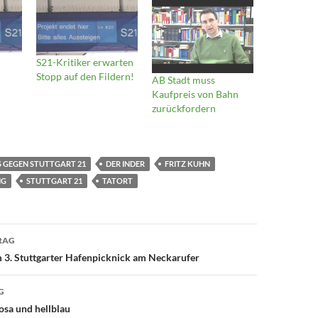
S21-Kritiker erwarten
Stopp auf den Fildern!
AB Stadt muss
Kaufpreis von Bahn
zurückfordern
 GEGEN STUTTGART 21
DER INDER
FRITZ KUHN
NG
STUTTGART 21
TATORT
avigation
RAG
 3. Stuttgarter Hafenpicknick am Neckarufer
G
osa und hellblau