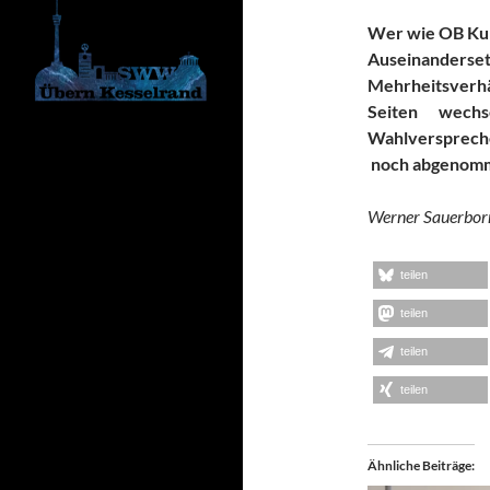
Wer wie OB Kuh
Auseinander
Mehrheitsverhä
Seiten wechs
Wahlverspreche
noch abgenomm
Werner Sauerborn
teilen
teilen
teilen
teilen
Ähnliche Beiträge