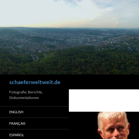
Zum
Inhalt
springen
Suchen
schaeferweltweit.de
Fotografie, Berichte,
Dokumentationen
ENGLISH
FRANÇAIS
ESPAÑOL