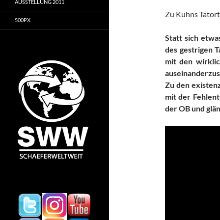
AUSSTELLUNG 2011
Zu Kuhns Tatort-
500PX
Statt sich etw
des gestrigen T
mit den wirkli
auseinanderzus
Zu den existen
mit der Fehlent
der OB und glän