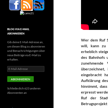
BLOG VIA E-MAIL
ABONNIEREN
Wer dem Ruf St
Gib deine E-Mail-Adresse an,
will, kann zu
um diesen Blog zu abonnieren
und Benachrichtigungen über
erheblich stei
neue Beiträge via E-Mail zu
des Bahnhofs un
erhalten.
zunehmende V
E-
überzeichnet, 
Mail-
eingebracht h
Adresse
ABONNIEREN
Aufklärung de
hinnimmt, dass
Schließe dich 623 anderen
erpresst werden
Abonnenten an
Ruf der Stad
Betrugsprojekt 