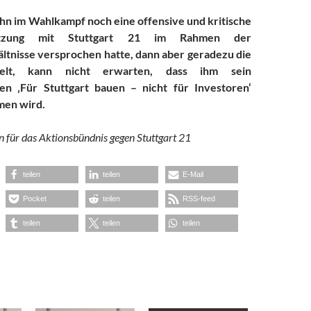
n im Wahlkampf noch eine offensive und kritische
setzung mit Stuttgart 21 im Rahmen der
ltnisse versprochen hatte, dann aber geradezu die
elt, kann nicht erwarten, dass ihm sein
n ‚Für Stuttgart bauen – nicht für Investoren‘
en wird.
 für das Aktionsbündnis gegen Stuttgart 21
teilen
teilen
E-Mail
Pocket
teilen
RSS-feed
teilen
teilen
teilen