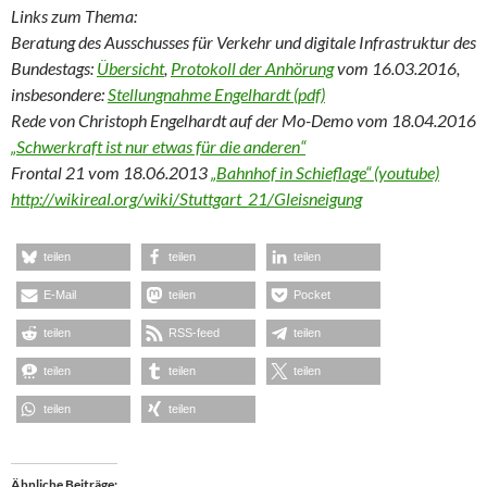
Links zum Thema:
Beratung des Ausschusses für Verkehr und digitale Infrastruktur des
Bundestags:
Übersicht
,
Protokoll der Anhörung
vom 16.03.2016,
insbesondere:
Stellungnahme Engelhardt (pdf)
Rede von Christoph Engelhardt auf der Mo-Demo vom 18.04.2016
„Schwerkraft ist nur etwas für die anderen“
Frontal 21 vom 18.06.2013
„Bahnhof in Schieflage“ (youtube)
http://wikireal.org/wiki/Stuttgart_21/Gleisneigung
teilen
teilen
teilen
E-Mail
teilen
Pocket
teilen
RSS-feed
teilen
teilen
teilen
teilen
teilen
teilen
Ähnliche Beiträge