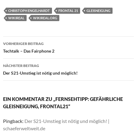
CHRISTOPH ENGELHARDT
FRONTAL 21
GLEISNEIGUNG
WIKIREAL
WIKIREAL.ORG
Beitragsnavigation
VORHERIGER BEITRAG
Techtalk – Das Fairphone 2
NÄCHSTER BEITRAG
Der S21-Umstieg ist nötig und möglich!
EIN KOMMENTAR ZU „FERNSEHTIPP: GEFÄHRLICHE
GLEISNEIGUNG, FRONTAL21“
Pingback:
Der S21-Umstieg ist nötig und möglich! |
schaeferweltweit.de