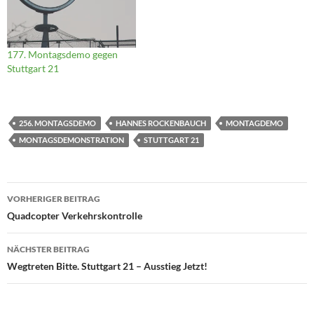
177. Montagsdemo gegen
Stuttgart 21
256. MONTAGSDEMO
HANNES ROCKENBAUCH
MONTAGDEMO
MONTAGSDEMONSTRATION
STUTTGART 21
Beitragsnavigation
VORHERIGER BEITRAG
Quadcopter Verkehrskontrolle
NÄCHSTER BEITRAG
Wegtreten Bitte. Stuttgart 21 – Ausstieg Jetzt!