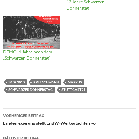
13 Jahre Schwarzer
Donnerstag
DEMO: 4 Jahre nach dem
„Schwarzen Donnerstag“
30.09.2010
KRETSCHMANN
MAPPUS
SCHWARZER DONNERSTAG
STUTTGART21
Beitragsnavigation
VORHERIGER BEITRAG
Landesregierung stellt EnBW-Wertgutachten vor
NÄCHSTER BEITRAG