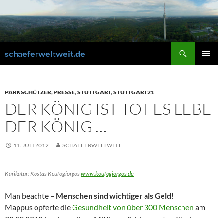
Zum
Inhalt
springen
Suchen
schaeferweltweit.de
PRIMÄR
MENÜ
PARKSCHÜTZER
,
PRESSE
,
STUTTGART
,
STUTTGART21
DER KÖNIG IST TOT ES LEBE
DER KÖNIG …
11. JULI 2012
SCHAEFERWELTWEIT
Karikatur: Kostas Koufogiorgos
www.koufogiorgos.de
Man beachte –
Menschen sind wichtiger als Geld!
Mappus opferte die
Gesundheit von über 300 Menschen
am