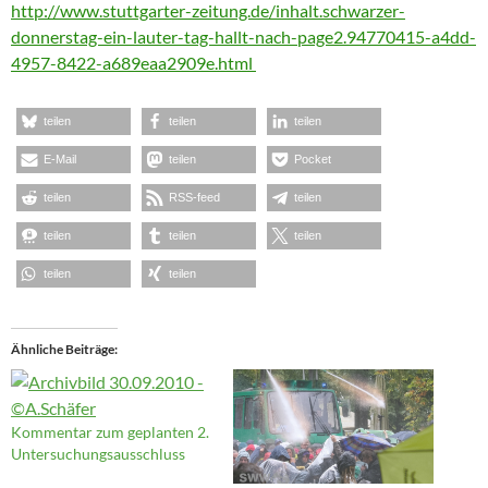
http://www.stuttgarter-zeitung.de/inhalt.schwarzer-
donnerstag-ein-lauter-tag-hallt-nach-page2.94770415-a4dd-
4957-8422-a689eaa2909e.html
teilen
teilen
teilen
E-Mail
teilen
Pocket
teilen
RSS-feed
teilen
teilen
teilen
teilen
teilen
teilen
Ähnliche Beiträge
Kommentar zum geplanten 2.
Untersuchungsausschluss