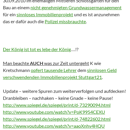
30.09.2010 im ehemaligen Mittleren Schlossgarten für den
Bau an einem
nicht genehmigten Grundwassermanagement
für ein
sinnloses Immobilienprojekt
und es ist anzunehmen
das er dafür auch die
Polizei missbrauchte
.
D
er König ist tot es lebe der König
….!?
Man beachte
AUCH
was zur Zeit untergeht
K wie
Kretschmann
opfert tausende Lehrer
dem
sinnlosen Geld
verschwendenden Immobilienprojekt Stuttgart21
.
Update – weitere Spuren zum weiterverfolgen und aufdecken!
Dranbleiben – nachhaken – keine Gnade – keine Pause!
http://www.spiegel.de/spiegel/print/d-73290094.html
http://www.youtube.com/watch?v=PoK9954CEXU
http://www.spiegel.de/spiegel/print/d-74822602.html
http://www.youtube.com/watch?v=aaoXnhv4HQU