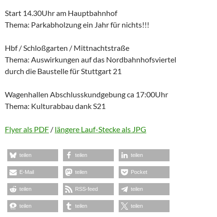
Start 14.30Uhr am Hauptbahnhof
Thema: Parkabholzung ein Jahr für nichts!!!
Hbf / Schloßgarten / Mittnachtstraße
Thema: Auswirkungen auf das Nordbahnhofsviertel
durch die Baustelle für Stuttgart 21
Wagenhallen Abschlusskundgebung ca 17:00Uhr
Thema: Kulturabbau dank S21
Flyer als PDF
/
längere Lauf-Stecke als JPG
teilen
teilen
teilen
E-Mail
teilen
Pocket
teilen
RSS-feed
teilen
teilen
teilen
teilen