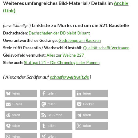
Weiteres umfangreiches Bild-Material / Details im
Archiv
(Link)
Linkliste zu Murks rund um die S21 Baustelle
(unvollständige!)
Dachschaden:
Dachschaden der DB bleibt Brisant
Unverantwortliches Gedränge:
Gedraenge am Bauzaun
Stein trifft Passantin / Werbeschild instabil:
Qualität schafft Vertrauen
Gleisvorfeld vermurkst:
Alles zur Weiche 227
Siehe auch:
Stuttgart 21 – Die Chronologie der Pannen
( Alexander Schäfer auf
schaeferweltweit.de
)
teilen
teilen
teilen
E-Mail
teilen
Pocket
teilen
RSS-feed
teilen
teilen
teilen
teilen
teilen
teilen