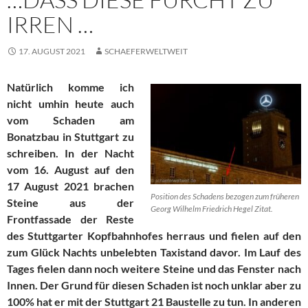
RREN …
17. AUGUST 2021
SCHAEFERWELTWEIT
Natürlich komme ich
nicht umhin heute auch
vom Schaden am
Bonatzbau in Stuttgart zu
schreiben. In der Nacht
vom 16. August auf den
17 August 2021 brachen
Position des Schadens bezogen zum früheren
Steine aus der
Georg Wilhelm Friedrich Hegel Zitat.
Frontfassade der Reste
des Stuttgarter Kopfbahnhofes herraus und fielen auf den
zum Glück Nachts unbelebten Taxistand davor. Im Lauf des
Tages fielen dann noch weitere Steine und das Fenster nach
Innen. Der Grund für diesen Schaden ist noch unklar aber zu
100% hat er mit der Stuttgart 21 Baustelle zu tun. In anderen