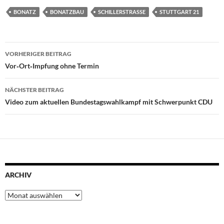
BONATZ
BONATZBAU
SCHILLERSTRASSE
STUTTGART 21
Beitragsnavigation
VORHERIGER BEITRAG
Vor‐Ort‐Impfung ohne Termin
NÄCHSTER BEITRAG
Video zum aktuellen Bundestagswahlkampf mit Schwerpunkt CDU
ARCHIV
Archiv