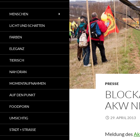
MENSCHEN
LICHT UND SCHATTEN
FARBEN
ELEGANZ
TIERISCH
NAH DRAN
MOMENTAUFNAHMEN
PRESSE
BLOCK
AUF DEN PUNKT
AKW N
FOODPORN
29. APRIL 2013
UMSICHTIG
STADT + STRASSE
Meldung des
Ak