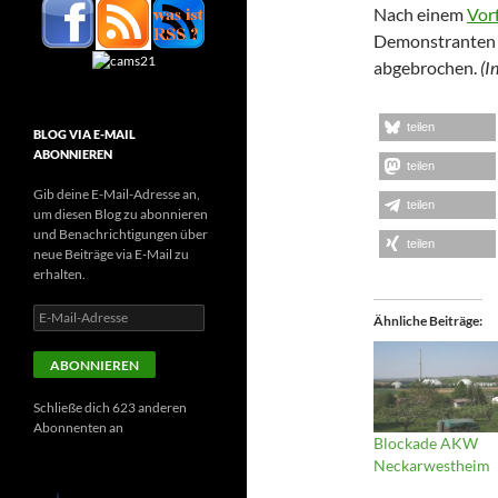
Nach einem
Vorf
Demonstranten v
abgebrochen.
(I
teilen
BLOG VIA E-MAIL
ABONNIEREN
teilen
Gib deine E-Mail-Adresse an,
teilen
um diesen Blog zu abonnieren
und Benachrichtigungen über
teilen
neue Beiträge via E-Mail zu
erhalten.
E-
Ähnliche Beiträge
Mail-
Adresse
ABONNIEREN
Schließe dich 623 anderen
Abonnenten an
Blockade AKW
Neckarwestheim