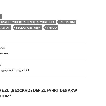
S
S CASTOR-WIDERSTAND NECKARWESTHEIM
ANTIATOM
CASTOR
NECKARWESTHEIM
TRIPOD
avigation
RAG
erden …
G
 gegen Stuttgart 21
E ZU „BLOCKADE DER ZUFAHRT DES AKW
HEIM“