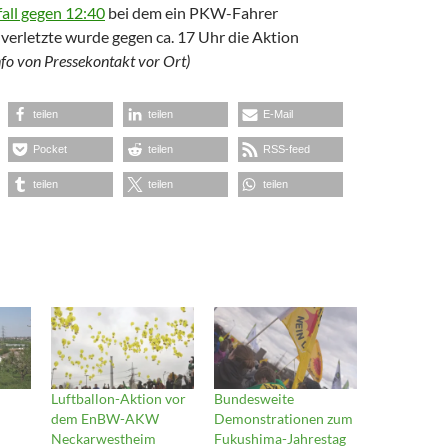
all gegen 12:40
bei dem ein PKW-Fahrer
erletzte wurde gegen ca. 17 Uhr die Aktion
nfo von Pressekontakt vor Ort)
teilen
teilen
E-Mail
Pocket
teilen
RSS-feed
teilen
teilen
teilen
Luftballon-Aktion vor
Bundesweite
dem EnBW-AKW
Demonstrationen zum
Neckarwestheim
Fukushima-Jahrestag