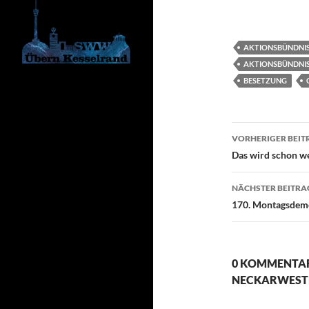
AKTIONSBÜNDNI
AKTIONSBÜNDNI
BESETZUNG
Beitragsn
VORHERIGER BEIT
Das wird schon w
NÄCHSTER BEITRA
170. Montagsdemo
0 KOMMENTAR
NECKARWEST