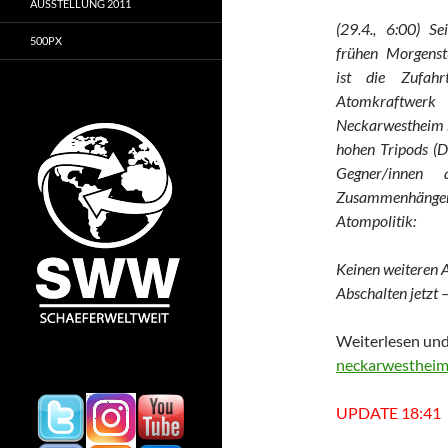
AUSSTELLUNG 2011
(29.4., 6:00) Se
500PX
frühen Morgens
ist die Zufahr
Atomkraftwerk
Neckarwestheim b
hohen Tripods (D
Gegner/innen 
Zusammenhängen 
Atompolitik:
Keinen weiteren 
Abschalten jetzt 
Weiterlesen und
neckarwestheim
UPDATE 18:41