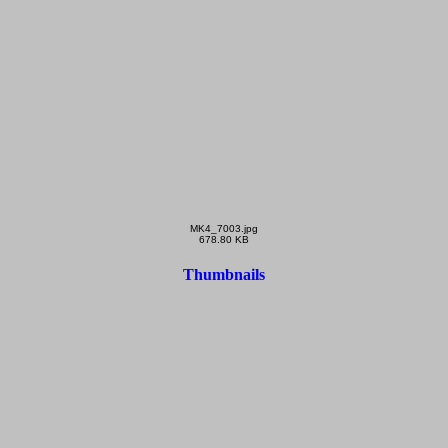
MK4_7003.jpg
678.80 KB
Thumbnails