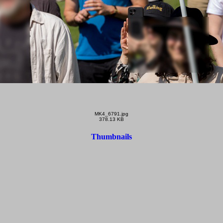
MK4_6791.jpg
378.13 KB
Thumbnails