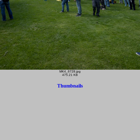
MK4_6728.jpg
475.21 KB
Thumbnails