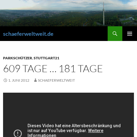
Zum
Inhalt
springen
Suchen
schaeferweltweit.de
PRIMÄR
MENÜ
PARKSCHÜTZER
,
STUTTGART21
609 TAGE … 181 TAGE
1. JUNI 2012
SCHAEFERWELTWEIT