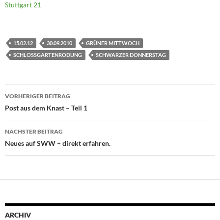
Stuttgart 21
15.02.12
30.09.2010
GRÜNER MITTWOCH
SCHLOSSGARTENRODUNG
SCHWARZER DONNERSTAG
Beitragsnavigation
VORHERIGER BEITRAG
Post aus dem Knast – Teil 1
NÄCHSTER BEITRAG
Neues auf SWW – direkt erfahren.
ARCHIV