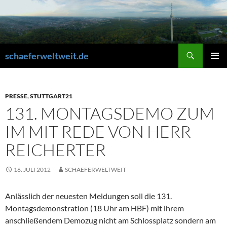
Zum
Inhalt
springen
Suchen
schaeferweltweit.de
PRIMÄR
MENÜ
PRESSE
,
STUTTGART21
131. MONTAGSDEMO ZUM
IM MIT REDE VON HERR
REICHERTER
16. JULI 2012
SCHAEFERWELTWEIT
Anlässlich der neuesten Meldungen soll die 131.
Montagsdemonstration (18 Uhr am HBF) mit ihrem
anschließendem Demozug nicht am Schlossplatz sondern am