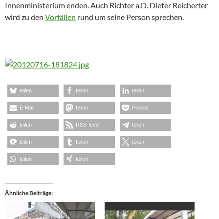
Innenministerium enden. Auch Richter a.D. Dieter Reicherter
wird zu den
Vorfällen
rund um seine Person sprechen.
teilen
teilen
teilen
E-Mail
teilen
Pocket
teilen
RSS-feed
teilen
teilen
teilen
teilen
teilen
teilen
Ähnliche Beiträge